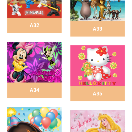
A32
A33
A34
A35