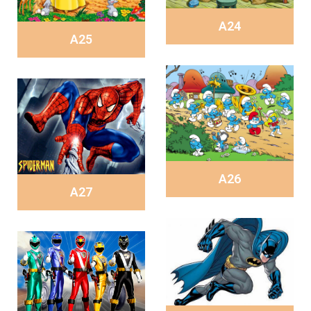
A24
A25
A26
A27