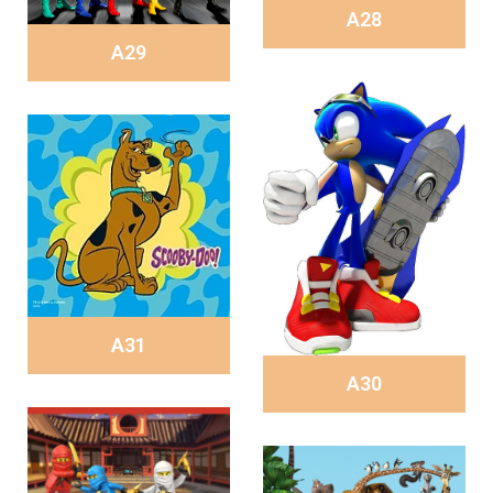
A28
A29
A31
A30