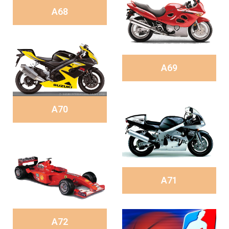
A68
A69
A70
A71
A72