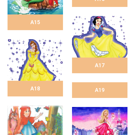
A15
A17
A18
A19