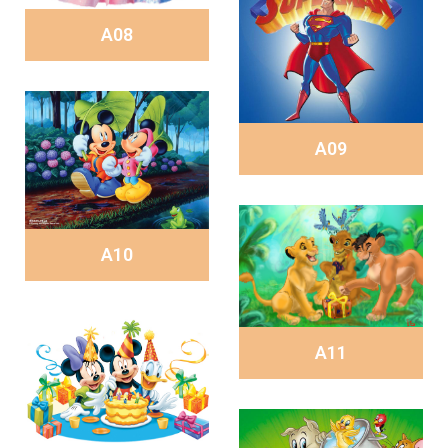
A08
A09
A10
A11