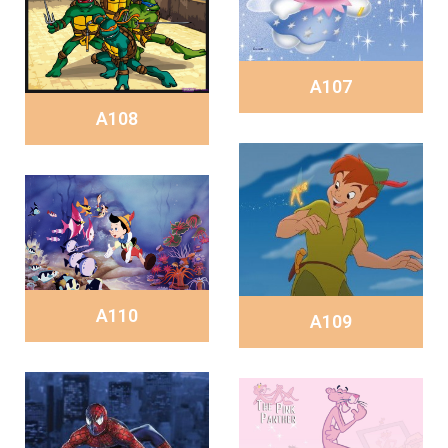
A107
A108
A110
A109