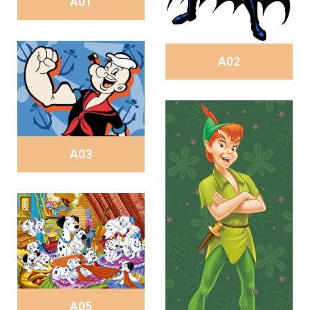
A01
A02
A03
A05