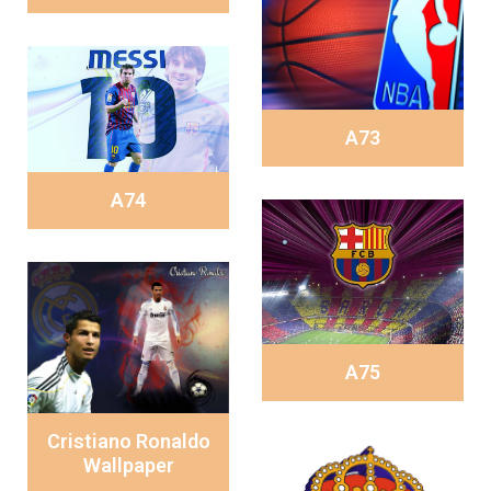
A73
A74
A75
Cristiano Ronaldo
Wallpaper