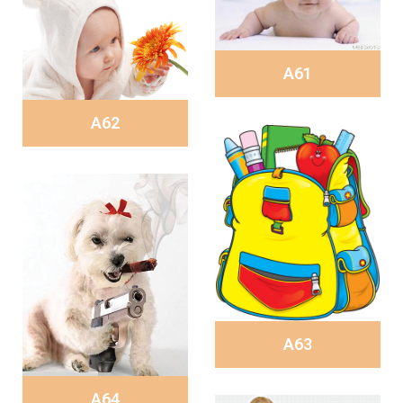
A61
A62
A63
A64