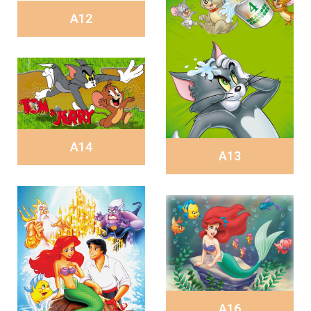
A12
A14
A13
A16