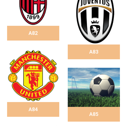
A82
A83
A84
A85