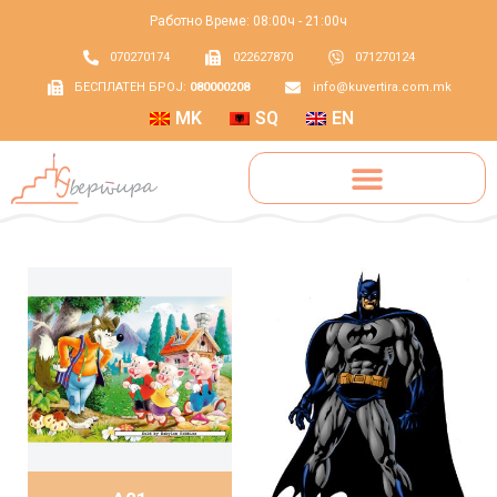
Работно Време: 08:00ч - 21:00ч
070270174
022627870
071270124
БЕСПЛАТЕН БРОЈ:
080000208
info@kuvertira.com.mk
MK
SQ
EN