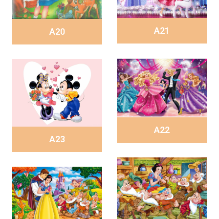
A21
A20
A22
A23