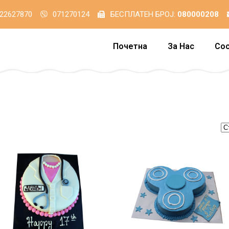
22627870
071270124
БЕСПЛАТЕН БРОЈ:
080000208
Почетна
За Нас
Со