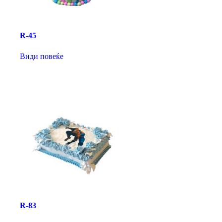
R-45
Види повеќе
R-83