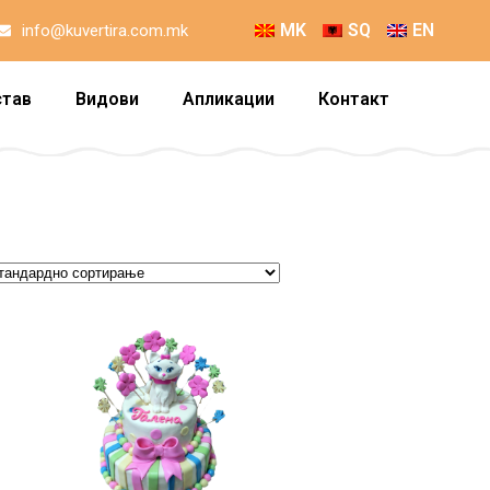
MK
SQ
EN
info@kuvertira.com.mk
став
Видови
Апликации
Контакт