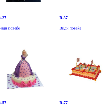
R-27
R-37
Види повеќе
Види повеќе
R-57
R-77