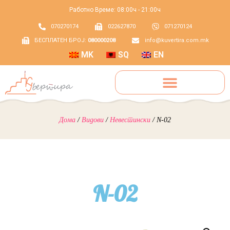
Работно Време: 08:00ч - 21:00ч
070270174
022627870
071270124
БЕСПЛАТЕН БРОЈ:
080000208
info@kuvertira.com.mk
MK
SQ
EN
Дома
/
Видови
/
Невестински
/ N-02
N-02