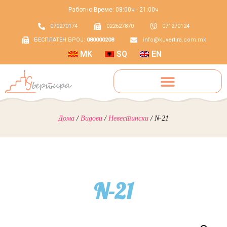
Работно Време: 08:00ч - 21:00ч
070270174
022627870
071270124
БЕСПЛАТЕН БРОЈ:
080000208
info@kuvertira.com.mk
MK
SQ
EN
Дома
/
Видови
/
Невестински
/ N-21
N-21