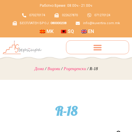
Работно Време: 08:00ч - 21:00ч
070270174
022627870
071270124
БЕСПЛАТЕН БРОЈ:
080000208
info@kuvertira.com.mk
MK
SQ
EN
Дома
/
Видови
/
Роденденски
/ R-18
R-18