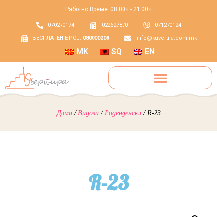
Работно Време: 08:00ч - 21:00ч
070270174
022627870
071270124
БЕСПЛАТЕН БРОЈ:
080000208
info@kuvertira.com.mk
MK
SQ
EN
Дома
/
Видови
/
Роденденски
/ R-23
R-23