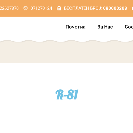
22627870
071270124
БЕСПЛАТЕН БРОЈ:
080000208
Почетна
За Нас
Со
R-81