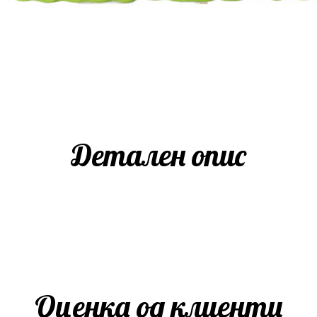
Детален опис
Оценка од клиенти