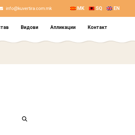
MK
SQ
EN
info@kuvertira.com.mk
став
Видови
Апликации
Контакт