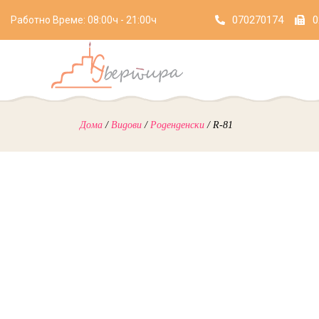
070270174
0
Работно Време: 08:00ч - 21:00ч
Дома
/
Видови
/
Роденденски
/ R-81