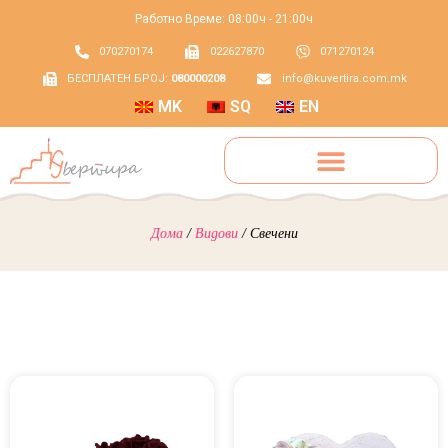
Работно Време: 08:00ч - 21:00ч
070270174
022627870
071270124
БЕСПЛАТЕН БРОЈ:
080000208
info@kuvertira.com.mk
MK
SQ
EN
Дома
/
Видови
/ Свечени