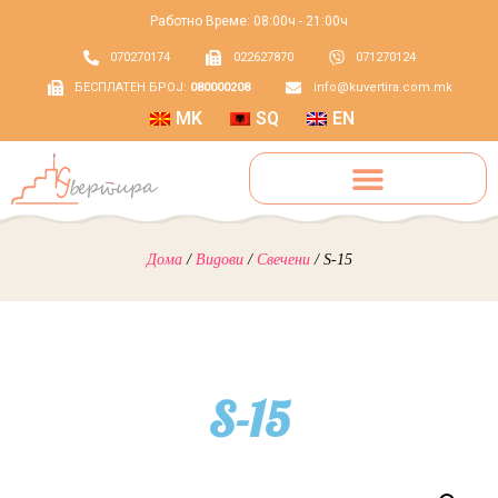
Работно Време: 08:00ч - 21:00ч
070270174
022627870
071270124
БЕСПЛАТЕН БРОЈ:
080000208
info@kuvertira.com.mk
MK
SQ
EN
Дома
/
Видови
/
Свечени
/ S-15
S-15